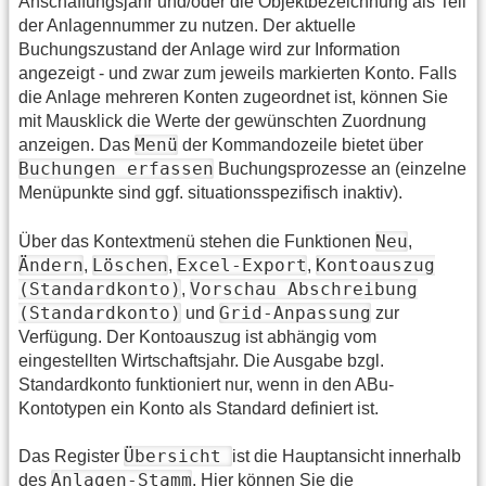
Anschaffungsjahr und/oder die Objektbezeichnung als Teil
der Anlagennummer zu nutzen. Der aktuelle
Buchungszustand der Anlage wird zur Information
angezeigt - und zwar zum jeweils markierten Konto. Falls
die Anlage mehreren Konten zugeordnet ist, können Sie
mit Mausklick die Werte der gewünschten Zuordnung
Menü
anzeigen. Das
der Kommandozeile bietet über
Buchungen erfassen
Buchungsprozesse an (einzelne
Menüpunkte sind ggf. situationsspezifisch inaktiv).
Neu
Über das Kontextmenü stehen die Funktionen
,
Ändern
Löschen
Excel-Export
Kontoauszug
,
,
,
(Standardkonto)
Vorschau Abschreibung
,
(Standardkonto)
Grid-Anpassung
und
zur
Verfügung. Der Kontoauszug ist abhängig vom
eingestellten Wirtschaftsjahr. Die Ausgabe bzgl.
Standardkonto funktioniert nur, wenn in den ABu-
Kontotypen ein Konto als Standard definiert ist.
Übersicht
Das Register
ist die Hauptansicht innerhalb
Anlagen-Stamm
des
. Hier können Sie die