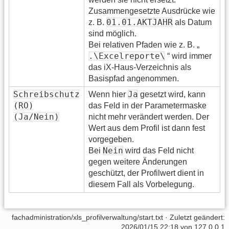
Zusammengesetzte Ausdrücke wie
01.01.AKTJAHR
z. B.
als Datum
sind möglich.
Bei relativen Pfaden wie z. B. „
.\Excelreporte\
“ wird immer
das iX-Haus-Verzeichnis als
Basispfad angenommen.
Schreibschutz
Ja
Wenn hier
gesetzt wird, kann
(RO)
das Feld in der Parametermaske
(Ja/Nein)
nicht mehr verändert werden. Der
Wert aus dem Profil ist dann fest
vorgegeben.
Nein
Bei
wird das Feld nicht
gegen weitere Änderungen
geschützt, der Profilwert dient in
diesem Fall als Vorbelegung.
fachadministration/xls_profilverwaltung/start.txt
· Zuletzt geändert:
2026/01/15 22:18 von
127.0.0.1