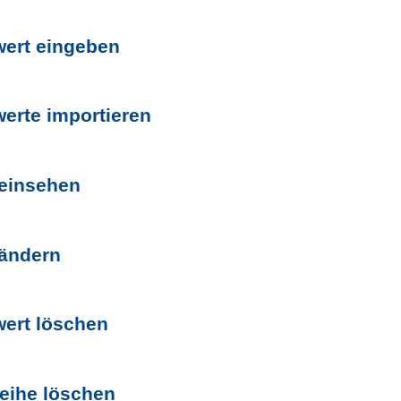
wert eingeben
erte importieren
 einsehen
 ändern
wert löschen
eihe löschen