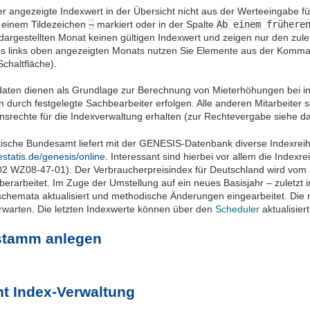
 angezeigte Indexwert in der Übersicht nicht aus der Werteeingabe für
t einem Tildezeichen
~
markiert oder in der Spalte
Ab einem frühere
dargestellten Monat keinen gültigen Indexwert und zeigen nur den zul
s links oben angezeigten Monats nutzen Sie Elemente aus der Komman
chaltfläche).
daten dienen als Grundlage zur Berechnung von Mieterhöhungen bei indi
 durch festgelegte Sachbearbeiter erfolgen. Alle anderen Mitarbeiter 
onsrechte für die Indexverwaltung erhalten (zur Rechtevergabe siehe d
stische Bundesamt liefert mit der GENESIS-Datenbank diverse Indexre
statis.de/genesis/online
. Interessant sind hierbei vor allem die Inde
2 WZ08-47-01). Der Verbraucher­preisindex für Deutschland wird vom S
berarbeitet. Im Zuge der Umstellung auf ein neues Basisjahr – zuletzt
hemata aktualisiert und methodische Änderungen eingearbeitet. Die nä
rwarten. Die letzten Indexwerte können über den
Scheduler
aktualisier
stamm anlegen
t Index-Verwaltung