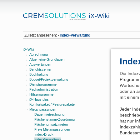
iX-Wiki
Zuletzt angesehen:
Index-Verwaltung
•
iX-Wiki
Abrechnung
Inde
Allgemeine Grundlagen
Auswertungen
Berichtscenter
Die Index
Buchhaltung
Programm 
Budget/Projektverwaltung
Dienstprogramme
Wertsicher
Fachadministration
oder an a
Hilfsprogramme
mit einem
iX-Haus plus
Komfortpaket / Featurepakete
Jeder Ind
Mietanpassungen
Dauermietrechnung
beschrieb
Flächenstamm-Zuordnung
hat nur In
Flächenumsatzmieten
Indexzahle
Freie Mietanpassungen
Bundesamt
Index-Druck
Index-Verwaltung