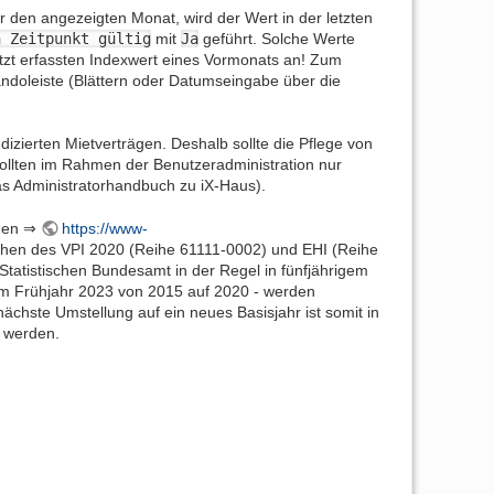
 den angezeigten Monat, wird der Wert in der letzten
n Zeitpunkt gültig
mit
Ja
geführt. Solche Werte
etzt erfassten Indexwert eines Vormonats an! Zum
doleiste (Blättern oder Datumseingabe über die
zierten Mietverträgen. Deshalb sollte die Pflege von
sollten im Rahmen der Benutzeradministration nur
as Administratorhandbuch zu iX-Haus).
ihen ⇒
https://www-
xreihen des VPI 2020 (Reihe 61111-0002) und EHI (Reihe
tatistischen Bundesamt in der Regel in fünfjährigem
 im Frühjahr 2023 von 2015 auf 2020 - werden
chste Umstellung auf ein neues Basisjahr ist somit in
t werden.