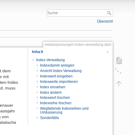
Übersicht
mietanpassungen:index-verwaltung:start
Inhalt
Index-Verwaltung
Indexstamm anlegen
it dem
Ansicht Index-Verwaltung
e mit
Indexwert eingeben
Indexwerte importieren
sten-Index
Index einsehen
rd, muss
Index ändern
Indexwert löschen
Indexreihe löschen
Genauer
Wegfallende Indexreihen und
asisjahr
Umbasierung
g von
Sonderfälle
tistische