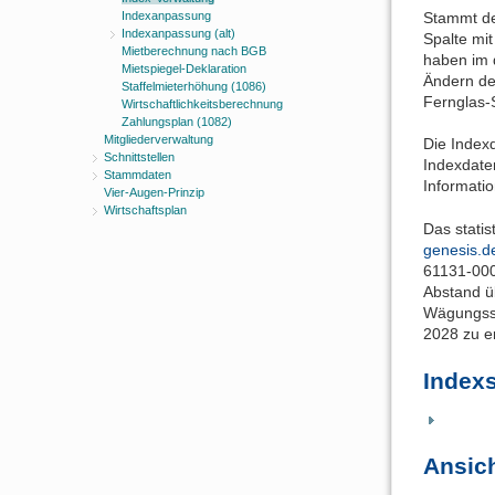
Stammt der
Indexanpassung
Indexanpassung (alt)
Spalte mi
Mietberechnung nach BGB
haben im 
Mietspiegel-Deklaration
Ändern de
Staffelmieterhöhung (1086)
Fernglas-S
Wirtschaftlichkeitsberechnung
Zahlungsplan (1082)
Mitgliederverwaltung
Die Index
Schnittstellen
Indexdaten
Stammdaten
Informati
Vier-Augen-Prinzip
Wirtschaftsplan
Das stati
genesis.de
61131-000
Abstand ü
Wägungssc
2028 zu e
Index
Ansich