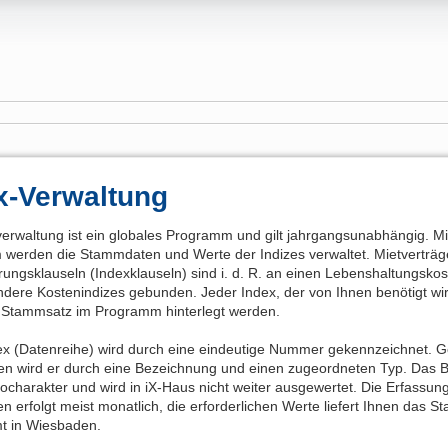
x-Verwaltung
verwaltung ist ein globales Programm und gilt jahrgangsunabhängig. M
werden die Stammdaten und Werte der Indizes verwaltet. Mietverträg
ungsklauseln (Indexklauseln) sind i. d. R. an einen Lebenshaltungsko
ndere Kostenindizes gebunden. Jeder Index, der von Ihnen benötigt wi
 Stammsatz im Programm hinterlegt werden.
ex (Datenreihe) wird durch eine eindeutige Nummer gekennzeichnet. 
en wird er durch eine Bezeichnung und einen zugeordneten Typ. Das B
focharakter und wird in iX-Haus nicht weiter ausgewertet. Die Erfassun
n erfolgt meist monatlich, die erforderlichen Werte liefert Ihnen das Sta
 in Wiesbaden.