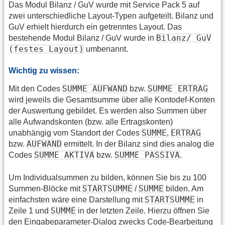
Das Modul Bilanz / GuV wurde mit Service Pack 5 auf
zwei unterschiedliche Layout-Typen aufgeteilt. Bilanz und
GuV erhielt hierdurch ein getrenntes Layout. Das
Bilanz/ GuV
bestehende Modul Bilanz / GuV wurde in
(festes Layout)
umbenannt.
Wichtig zu wissen:
SUMME AUFWAND
SUMME ERTRAG
Mit den Codes
bzw.
wird jeweils die Gesamtsumme über alle Kontodef-Konten
der Auswertung gebildet. Es werden also Summen über
alle Aufwandskonten (bzw. alle Ertragskonten)
SUMME
ERTRAG
unabhängig vom Standort der Codes
,
AUFWAND
bzw.
ermittelt. In der Bilanz sind dies analog die
SUMME AKTIVA
SUMME PASSIVA
Codes
bzw.
.
Um Individualsummen zu bilden, können Sie bis zu 100
STARTSUMME
SUMME
Summen-Blöcke mit
/
bilden. Am
STARTSUMME
einfachsten wäre eine Darstellung mit
in
SUMME
Zeile 1 und
in der letzten Zeile. Hierzu öffnen Sie
den Eingabeparameter-Dialog zwecks Code-Bearbeitung