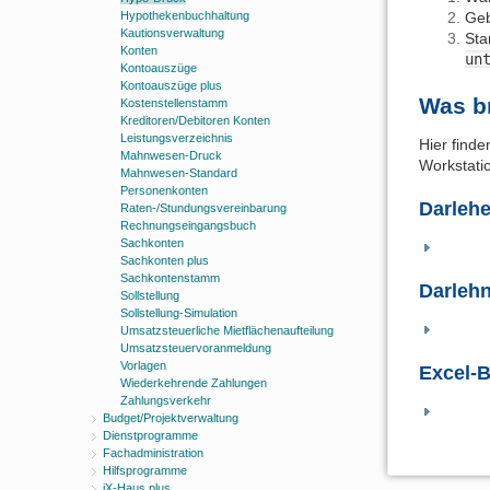
Hypothekenbuchhaltung
Geb
Kautionsverwaltung
Sta
Konten
un
Kontoauszüge
Kontoauszüge plus
Was b
Kostenstellenstamm
Kreditoren/Debitoren Konten
Leistungsverzeichnis
Hier finde
Mahnwesen-Druck
Workstati
Mahnwesen-Standard
Personenkonten
Darlehe
Raten-/Stundungsvereinbarung
Rechnungseingangsbuch
Sachkonten
Sachkonten plus
Sachkontenstamm
Darlehn
Sollstellung
Sollstellung-Simulation
Umsatzsteuerliche Mietflächenaufteilung
Umsatzsteuervoranmeldung
Vorlagen
Excel-B
Wiederkehrende Zahlungen
Zahlungsverkehr
Budget/Projektverwaltung
Dienstprogramme
Fachadministration
Hilfsprogramme
iX-Haus plus