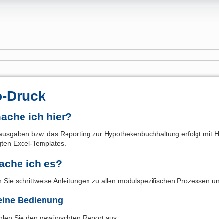
-Druck
ache ich hier?
ausgaben bzw. das Reporting zur Hypothekenbuchhaltung erfolgt mit Hi
gten Excel-Templates.
ache ich es?
n Sie schrittweise Anleitungen zu allen modulspezifischen Prozessen u
eine Bedienung
len Sie den gewünschten Report aus.