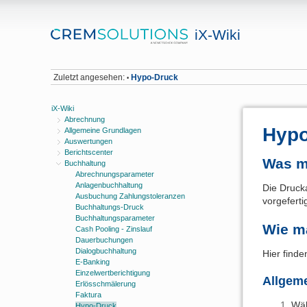
iX-Wiki
Zuletzt angesehen:
Hypo-Druck
•
iX-Wiki
Abrechnung
Hypo
Allgemeine Grundlagen
Auswertungen
Berichtscenter
Was m
Buchhaltung
Abrechnungsparameter
Anlagenbuchhaltung
Die Druck
Ausbuchung Zahlungstoleranzen
vorgeferti
Buchhaltungs-Druck
Buchhaltungsparameter
Wie m
Cash Pooling - Zinslauf
Dauerbuchungen
Dialogbuchhaltung
Hier finde
E-Banking
Einzelwertberichtigung
Allgem
Erlösschmälerung
Faktura
Wäh
Hypo-Druck