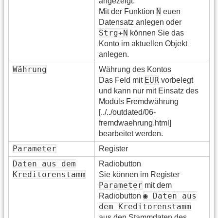
angezeigt.
N
Mit der Funktion
euen
Datensatz anlegen oder
Strg+N
können Sie das
Konto im aktuellen Objekt
anlegen.
Währung
Währung des Kontos
EUR
Das Feld mit
vorbelegt
und kann nur mit Einsatz des
Moduls Fremdwährung
[../../outdated/06-
fremdwaehrung.html]
bearbeitet werden.
Parameter
Register
Daten aus dem
Radiobutton
Kreditorenstamm
Sie können im Register
Parameter
mit dem
◉ Daten aus
Radiobutton
dem Kreditorenstamm
aus den Stammdaten des