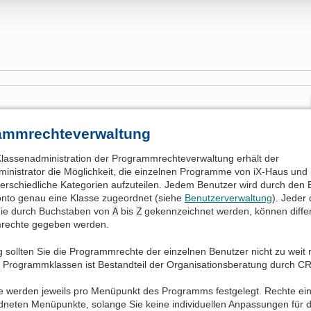
ammrechteverwaltung
Klassenadministration der Programmrechteverwaltung erhält der
inistrator die Möglichkeit, die einzelnen Programme von iX-Haus und
terschiedliche Kategorien aufzuteilen. Jedem Benutzer wird durch den E
nto genau eine Klasse zugeordnet (siehe
Benutzerverwaltung
). Jeder 
die durch Buchstaben von
A
bis
Z
gekennzeichnet werden, können differ
rechte gegeben werden.
sollten Sie die Programmrechte der einzelnen Benutzer nicht zu weit 
 Programmklassen ist Bestandteil der Organisationsberatung durch
e werden jeweils pro Menüpunkt des Programms festgelegt. Rechte ei
dneten Menüpunkte, solange Sie keine individuellen Anpassungen für