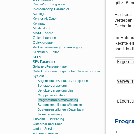
gilt z. B.
DocuWare-Integration
Intercompany-Parameter
Für besti
Kataloge
Kenner Alt-Daten
vergeben. 
Konfipay
Fachadmin
Musterdaten
MwSt.-Tabelle
Im Rahmen
Objekt beenden
Rechte erh
Objektgruppen
Partnerverwaltung Erstversorgung
somit in d
Scriptmenü-Editor
SEPA
Eigentu
SEV-Parameter
Sollarten/Personentypen
Sollarten/Personentypen abw. Kontenzuordnungen
System
Angemeldete Benutzer / Freigeben
Verwalt
Benutzerverwaltung
Benutzerverwaltung plus
Gruppenverwaltung
Programmrechteverwaltung
Eigentu
Systemeinstellungen Allgemein
Systemeinstellungen Datenbank
Teamverwaltung
TriMahn - Einrichtung
Progr
Umsetzer und Tools
Update Service
Vorlagenmanager