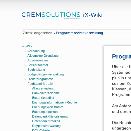
iX-Wiki
Zuletzt angesehen:
Programmrechteverwaltung
•
iX-Wiki
Abrechnung
Progr
Allgemeine Grundlagen
Auswertungen
Berichtscenter
Über die 
Buchhaltung
Systemadm
Budget/Projektverwaltung
plus in un
Dienstprogramme
seinem Ko
Fachadministration
Aliasverwaltung
Klassen, 
Bankenverzeichnis
Programm
Beschriebeditor
Buchungsinformationen-Rechte
Am Anfang 
Buchungskreisstamm
und deren
Buchungssperren
Datenbank-Historisierung
Datenbankprotokoll
Die Recht
Daypassverwaltung
untergeor
DCL-Tabellen