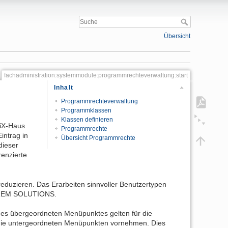
Übersicht
fachadministration:systemmodule:programmrechteverwaltung:start
Inhalt
Programmrechteverwaltung
Programmklassen
Klassen definieren
 iX-Haus
Programmrechte
intrag in
Übersicht Programmrechte
dieser
enzierte
reduzieren. Das Erarbeiten sinnvoller Benutzertypen
 CREM SOLUTIONS.
nes übergeordneten Menüpunktes gelten für die
 die untergeordneten Menüpunkten vornehmen. Dies