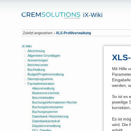
iX-Wiki
Zuletzt angesehen:
XLS-Profilverwaltung
•
iX-Wiki
Abrechnung
XLS-
Allgemeine Grundlagen
Auswertungen
Berichtscenter
Mit Hilfe 
Buchhaltung
Parameterv
Budget/Projektverwaltung
Dienstprogramme
Eingabefe
Fachadministration
werden, w
Aliasverwaltung
Bankenverzeichnis
So ist es 
Beschriebeditor
jeweilige
Buchungsinformationen-Rechte
Buchungskreisstamm
korrekten 
Buchungssperren
Datenbank-Historisierung
Es ist mög
Datenbankprotokoll
wird. Die
Daypassverwaltung
erhält.
DCL-Tabellen