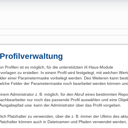
Profilverwaltung
von Profilen ist es möglich, für die unterstützten iX-Haus-Module
orlagen zu erstellen. In einem Profil wird festgelegt, mit welchen Wert
lder einer Parametermaske vorbelegt werden. Des Weiteren kann bes
elche Felder der Parametermaske noch bearbeitet werden können und 
einem Administrator z. B. möglich, für den Abruf eines bestimmten Repo
 Sachbearbeiter nur noch das passende Profil auswählen und eine Ob
Ausgabepfad usw. kann der Administrator über das Profil vorgeben.
lich Platzhalter zu verwenden, über die z. B. immer der Ultimo des akt
 Platzhalter können auch in Dateinamen und Pfaden verwendet werden,