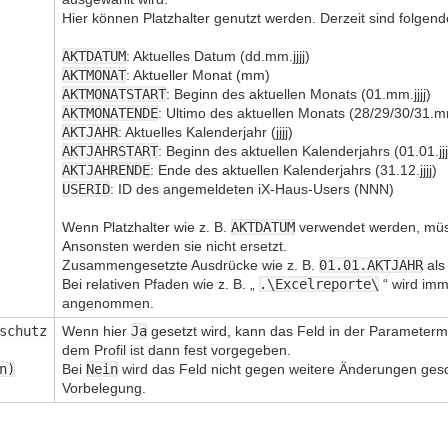
Hier können Platzhalter genutzt werden. Derzeit sind folgende 
AKTDATUM
: Aktuelles Datum (dd.mm.jjjj)
AKTMONAT
: Aktueller Monat (mm)
AKTMONATSTART
: Beginn des aktuellen Monats (01.mm.jjjj)
AKTMONATENDE
: Ultimo des aktuellen Monats (28/29/30/31.mm.
AKTJAHR
: Aktuelles Kalenderjahr (jjjj)
AKTJAHRSTART
: Beginn des aktuellen Kalenderjahrs (01.01.jjj
AKTJAHRENDE
: Ende des aktuellen Kalenderjahrs (31.12.jjjj)
USERID
: ID des angemeldeten iX-Haus-Users (NNN)
Wenn Platzhalter wie z. B.
AKTDATUM
verwendet werden, müs
Ansonsten werden sie nicht ersetzt.
Zusammengesetzte Ausdrücke wie z. B.
01.01.AKTJAHR
als
Bei relativen Pfaden wie z. B. „
.\Excelreporte\
“ wird imm
angenommen.
schutz
Wenn hier
Ja
gesetzt wird, kann das Feld in der Parameter
dem Profil ist dann fest vorgegeben.
n)
Bei
Nein
wird das Feld nicht gegen weitere Änderungen geschü
Vorbelegung.