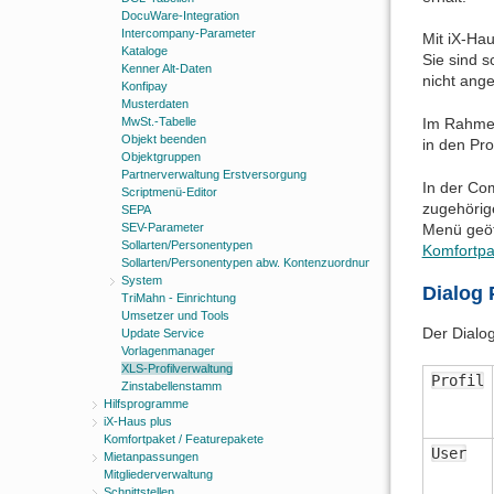
DocuWare-Integration
Intercompany-Parameter
Mit iX-Hau
Kataloge
Sie sind s
Kenner Alt-Daten
nicht ange
Konfipay
Musterdaten
MwSt.-Tabelle
Im Rahme
Objekt beenden
in den Pr
Objektgruppen
Partnerverwaltung Erstversorgung
In der Com
Scriptmenü-Editor
zugehörige
SEPA
Menü geöff
SEV-Parameter
Sollarten/Personentypen
Komfortpa
Sollarten/Personentypen abw. Kontenzuordnungen
System
Dialog 
TriMahn - Einrichtung
Umsetzer und Tools
Der Dialo
Update Service
Vorlagenmanager
XLS-Profilverwaltung
Profil
Zinstabellenstamm
Hilfsprogramme
iX-Haus plus
Komfortpaket / Featurepakete
User
Mietanpassungen
Mitgliederverwaltung
Schnittstellen