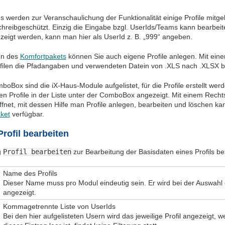
s werden zur Veranschaulichung der Funktionalität einige Profile mitge
chreibgeschützt. Einzig die Eingabe bzgl. UserIds/Teams kann bearbeit
zeigt werden, kann man hier als UserId z. B. „999“ angeben.
n des
Komfortpakets
können Sie auch eigene Profile anlegen. Mit eine
ofilen die Pfadangaben und verwendeten Datein von .XLS nach .XLSX
boBox sind die iX-Haus-Module aufgelistet, für die Profile erstellt w
n Profile in der Liste unter der ComboBox angezeigt. Mit einem Rechtskl
net, mit dessen Hilfe man Profile anlegen, bearbeiten und löschen kann
ket
verfügbar.
Profil bearbeiten
g
Profil bearbeiten
zur Bearbeitung der Basisdaten eines Profils b
Name des Profils
Dieser Name muss pro Modul eindeutig sein. Er wird bei der Auswahl 
angezeigt.
Kommagetrennte Liste von UserIds
Bei den hier aufgelisteten Usern wird das jeweilige Profil angezeigt