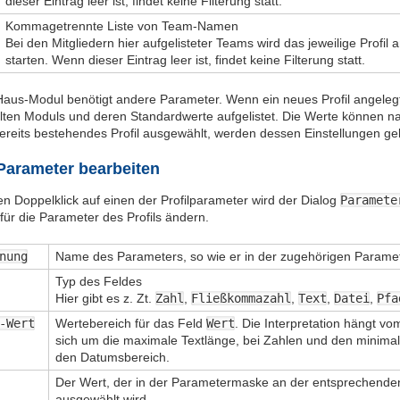
dieser Eintrag leer ist, findet keine Filterung statt.
Kommagetrennte Liste von Team-Namen
Bei den Mitgliedern hier aufgelisteter Teams wird das jeweilige Profi
starten. Wenn dieser Eintrag leer ist, findet keine Filterung statt.
Haus-Modul benötigt andere Parameter. Wenn ein neues Profil angelegt 
ten Moduls und deren Standardwerte aufgelistet. Die Werte können na
bereits bestehendes Profil ausgewählt, werden dessen Einstellungen ge
Parameter bearbeiten
n Doppelklick auf einen der Profilparameter wird der Dialog
Paramete
für die Parameter des Profils ändern.
nung
Name des Parameters, so wie er in der zugehörigen Paramete
Typ des Feldes
Hier gibt es z. Zt.
Zahl
,
Fließkommazahl
,
Text
,
Datei
,
Pfa
-Wert
Wertebereich für das Feld
Wert
. Die Interpretation hängt v
sich um die maximale Textlänge, bei Zahlen und den minim
den Datumsbereich.
Der Wert, der in der Parametermaske an der entsprechenden S
ausgewählt wird.